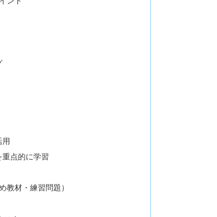
イント
グ
活用
を重点的に学習
め教材・練習問題）