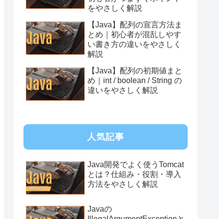
をやさしく解説
【Java】配列の宣言方法ま
とめ｜初心者が混乱しやす
い書き方の違いをやさしく
解説
【Java】配列の初期値まと
め｜int / boolean / String の
違いをやさしく解説
人気記事
Java開発でよく使うTomcat
とは？仕組み・役割・導入
方法をやさしく解説
Javaの
IllegalArgumentExceptionと