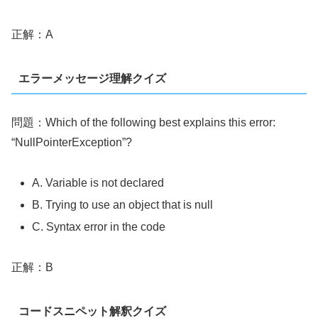
正解：A
エラーメッセージ理解クイズ
問題：Which of the following best explains this error:
“NullPointerException”?
A. Variable is not declared
B. Trying to use an object that is null
C. Syntax error in the code
正解：B
コードスニペット解釈クイズ