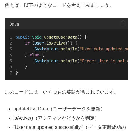
例えば、以下のようなコードを考えてみましょう。
Java
public
void
updateUserData
() {
if
 (
user
.
isActive
()) {
System
.
out
.
println
(
"User data updated suc
    } 
else
 {
System
.
out
.
println
(
"Error: User is not ac
    }
}
このコードには、いくつもの英語が含まれています。
updateUserData（ユーザーデータを更新）
isActive()（アクティブかどうかを判定）
“User data updated successfully.”（データ更新成功の