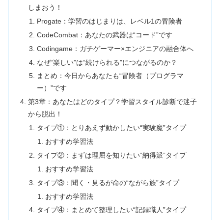
しまおう！
Progate：学習のはじまりは、レベル1の冒険者
CodeCombat：あなたの武器は“コード”です
Codingame：ガチゲーマー×エンジニアの融合体へ
なぜ“楽しい”は“続けられる”につながるのか？
まとめ：今日からあなたも“冒険者（プログラマ
ー）”です
第3章：あなたはどのタイプ？学習スタイル診断で迷子
から脱出！
タイプ①：とりあえず動かしたい“実験魔”タイプ
おすすめ学習法
タイプ②：まずは理屈を知りたい“納得派”タイプ
おすすめ学習法
タイプ③：聞く・見るが命の“ながら族”タイプ
おすすめ学習法
タイプ④：まとめて整理したい“記録職人”タイプ