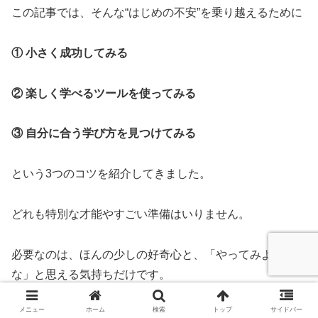
この記事では、そんな“はじめの不安”を乗り越えるために
① 小さく成功してみる
② 楽しく学べるツールを使ってみる
③ 自分に合う学び方を見つけてみる
という3つのコツを紹介してきました。
どれも特別な才能やすごい準備はいりません。
必要なのは、ほんの少しの好奇心と、「やってみようか
な」と思える気持ちだけです。
メニュー
ホーム
検索
トップ
サイドバー
最初の3歩が踏み出せたら、景色は少しずつ変わっていき