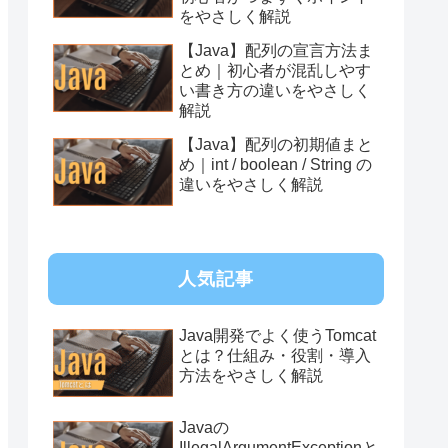
をやさしく解説
【Java】配列の宣言方法ま
とめ｜初心者が混乱しやす
い書き方の違いをやさしく
解説
【Java】配列の初期値まと
め｜int / boolean / String の
違いをやさしく解説
人気記事
Java開発でよく使うTomcat
とは？仕組み・役割・導入
方法をやさしく解説
Javaの
IllegalArgumentExceptionと