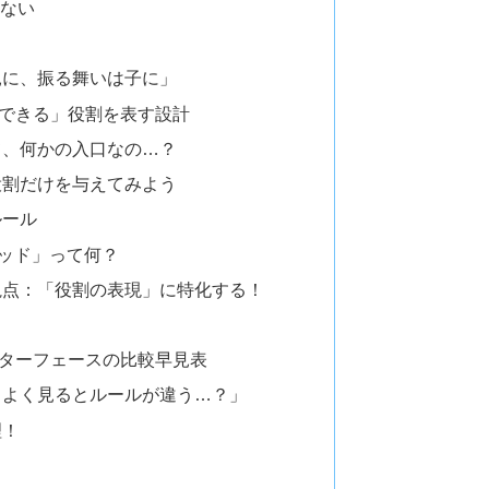
きない
親に、振る舞いは子に」
できる」役割を表す設計
て、何かの入口なの…？
役割だけを与えてみよう
ルール
tメソッド」って何？
視点：「役割の表現」に特化する！
ターフェースの比較早見表
、よく見るとルールが違う…？」
理！