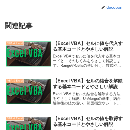
decopon
関連記事
【Excel VBA】セルに値を代入す
VBA & Excel
る基本コードとやさしい解説
Excel VBAでセルに値を代入する基本コ
ードと、そのしくみをやさしく解説しま
す。RangeやCellsの使い分け、数式や日
付の代入など、実務で役立つポイントも
まとめました。
【Excel VBA】セルの結合を解除
VBA & Excel
する基本コードとやさしい解説
Excel VBAでセルの結合を解除する方法
をやさしく解説。UnMergeの基本、結合
解除後の値の扱い、範囲指定やシート全
体の解除、実務で注意すべきポイントを
まとめました。
【Excel VBA】セルの値を取得す
VBA & Excel
る基本コードとやさしい解説