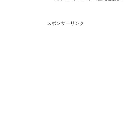
作成、実務で役立つコード例まで丁寧に
まとめました。
スポンサーリンク