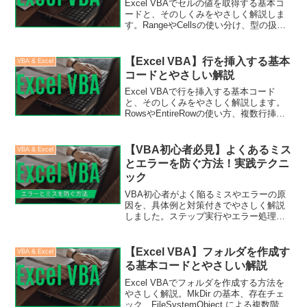
Excel VBAでセルの値を取得する基本コ
ードと、そのしくみをやさしく解説しま
す。RangeやCellsの使い分け、型の扱い
など、実務で役立つポイントもまとめま
した。
【Excel VBA】行を挿入する基本
VBA & Excel
コードとやさしい解説
Excel VBAで行を挿入する基本コード
と、そのしくみをやさしく解説します。
RowsやEntireRowの使い方、複数行挿入
や変数指定など、実務で役立つポイント
もまとめました。
【VBA初心者必見】よくあるミス
VBA & Excel
とエラーを防ぐ方法！実践テクニ
ック
VBA初心者がよく陥るミスやエラーの原
因を、具体例と対策付きでやさしく解説
しました。ステップ実行やエラー処理
で“落ちないコード”が書けるようになるヒ
ントになると思います。
【Excel VBA】フォルダを作成す
VBA & Excel
る基本コードとやさしい解説
Excel VBAでフォルダを作成する方法を
やさしく解説。MkDir の基本、存在チェ
ック、FileSystemObject による複数階層