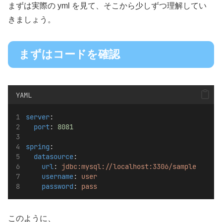
まずは実際の yml を見て、そこから少しずつ理解してい
きましょう。
まずはコードを確認
YAML
server
:
port
: 
8081
spring
:
datasource
:
url
: 
jdbc:mysql://localhost:3306/sample
username
: 
user
password
: 
pass
このように、