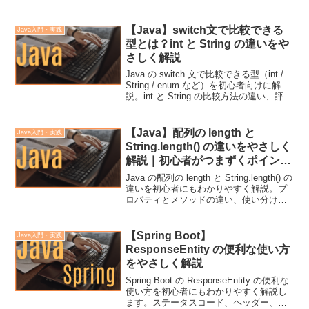
け、仮説検証など、実務で役立つデバッ
グのコツをふわっと理解できる内容で
す。
【Java】switch文で比較できる
Java入門・実践
型とは？int と String の違いをや
さしく解説
Java の switch 文で比較できる型（int /
String / enum など）を初心者向けに解
説。int と String の比較方法の違い、評価
ルール、注意点まで実務寄りに整理しま
す。
【Java】配列の length と
Java入門・実践
String.length() の違いをやさしく
解説｜初心者がつまずくポイント
を整理
Java の配列の length と String.length() の
違いを初心者にもわかりやすく解説。プ
ロパティとメソッドの違い、使い分け、
注意点まで実務寄りに整理します。
【Spring Boot】
Java入門・実践
ResponseEntity の便利な使い方
をやさしく解説
Spring Boot の ResponseEntity の便利な
使い方を初心者にもわかりやすく解説し
ます。ステータスコード、ヘッダー、