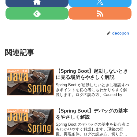
decopon
関連記事
【Spring Boot】起動しないとき
Java入門・実践
に見る場所をやさしく解説
Spring Boot が起動しないときに確認すべ
きポイントを初心者にもわかりやすく解
説します。ログの読み方、Caused by、
Bean エラー、設定ファイル、依存関係な
ど、実務で役立つ内容をふわっと理解で
きます。
【Spring Boot】デバッグの基本
Java入門・実践
をやさしく解説
Spring Boot のデバッグの基本を初心者に
もわかりやすく解説します。現象の把
握、再現条件、ログの読み方、切り分