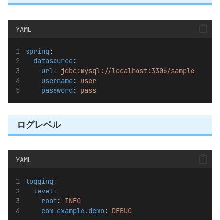
YAML
spring
:
datasource
:
url
: 
jdbc:mysql://localhost:3306/sample
username
: 
user
password
: 
pass
ログレベル
YAML
logging
:
level
:
root
: 
INFO
com.example.demo
: 
DEBUG