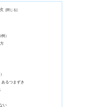
次
の例）
き方
B）
でよくあるつまずき
ス
う
ない