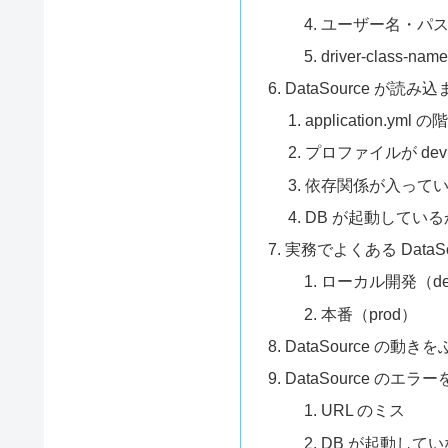
ユーザー名・パ
driver-class-
DataSource が
application.ym
プロファイルが dev
依存関係が入って
DB が起動している
実務でよくある DataS
ローカル開発（de
本番（prod）
DataSource の動
DataSource のエ
URL のミス
DB が起動してい