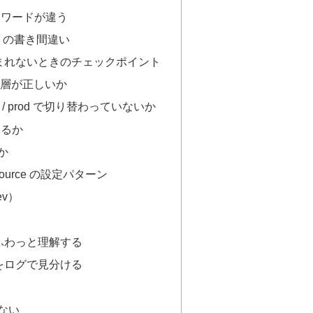
スワードが違う
name の書き間違い
読み込まれないときのチェックポイント
l の階層が正しいか
 / prod で切り替わっていないか
いるか
か
ource の設定パターン
v）
きをふわっと理解する
ラーをログで見分ける
ない