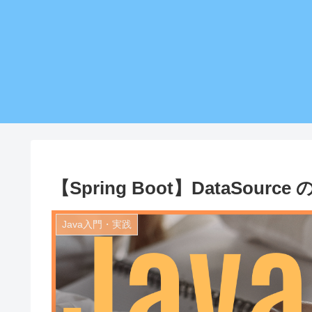
【Spring Boot】DataSou
Java入門・実践