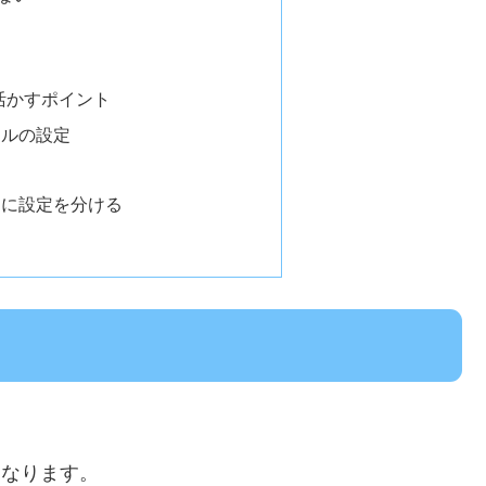
っと活かすポイント
ールの設定
とに設定を分ける
なります。