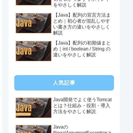
をやさしく解説
【Java】配列の宣言方法ま
とめ｜初心者が混乱しやす
い書き方の違いをやさしく
解説
【Java】配列の初期値まと
め｜int / boolean / String の
違いをやさしく解説
人気記事
Java開発でよく使うTomcat
とは？仕組み・役割・導入
方法をやさしく解説
Javaの
IllegalArgumentExceptionと