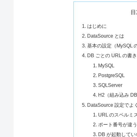
目
はじめに
DataSource とは
基本の設定（MySQL 
DB ごとの URL の書
MySQL
PostgreSQL
SQLServer
H2（組み込み D
DataSource 設定
URL のスペルミ
ポート番号が違
DB が起動してい