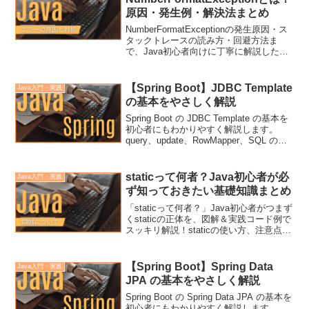
原因・発生例・解決法まとめ
NumberFormatExceptionの発生原因・ス
タックトレースの読み方・回避方法ま
で、Java初心者向けに丁寧に解説した実
践記事です。
【Spring Boot】JDBC Template
Java入門・実践
の基本をやさしく解説
Spring Boot の JDBC Template の基本を
初心者にもわかりやすく解説します。
query、update、RowMapper、SQL の書
き方、JPA との使い分けなど、実務で役
立つポイントをふわっと理解できる内容
です。
staticって何者？Java初心者が必
Java入門・実践
ず知っておきたい基礎知識まとめ
「staticって何者？」Java初心者がつまず
くstaticの正体を、図解＆実践コード例で
スッキリ解説！staticの使い方、注意点、
開発での応用まで完全ガイドです。
【Spring Boot】Spring Data
Java入門・実践
JPA の基本をやさしく解説
Spring Boot の Spring Data JPA の基本を
初心者にもわかりやすく解説します。