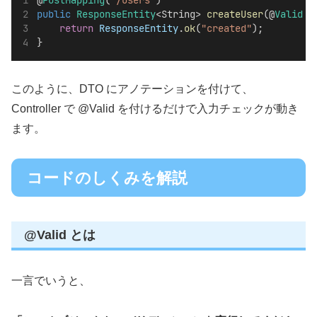
@
PostMapping
(
"/users"
)
public
ResponseEntity
<String> 
createUser
(@
Valid
 @
return
ResponseEntity
.
ok
(
"created"
);
}
このように、DTO にアノテーションを付けて、
Controller で @Valid を付けるだけで入力チェックが動き
ます。
コードのしくみを解説
@Valid とは
一言でいうと、