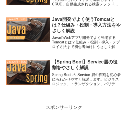
CRUD、自動生成される検索メソッド、
@Query、Entity の仕組みなど、実務で役
立つポイントをふわっと理解できる内容
です。
Java開発でよく使うTomcatと
Java入門・実践
は？仕組み・役割・導入方法をや
さしく解説
JavaのWebアプリ開発でよく登場する
Tomcatとは？仕組み・役割・導入・デプ
ロイ方法まで初心者向けにやさしく解説
します。
【Spring Boot】Service層の役
Java入門・実践
割をやさしく解説
Spring Boot の Service 層の役割を初心者
にもわかりやすく解説します。ビジネス
ロジック、トランザクション、バリデー
ションなど、実務で重要なポイントをふ
わっと理解できる内容です。
スポンサーリンク