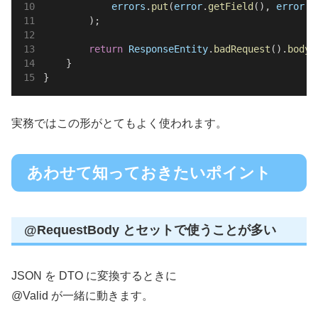
errors
.
put
(
error
.
getField
(), 
error
.
g
        );
return
ResponseEntity
.
badRequest
().
body
(
    }
}
実務ではこの形がとてもよく使われます。
あわせて知っておきたいポイント
@RequestBody とセットで使うことが多い
JSON を DTO に変換するときに
@Valid が一緒に動きます。