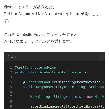
@Valid でエラーが起きると、
MethodArgumentNotValidException
が発生しま
す。
これを ControllerAdvice でキャッチすると、
きれいなエラーレスポンスを返せます。
Java
@
RestControllerAdvice
public
class
GlobalExceptionHandler
 {
    @
ExceptionHandler
(
MethodArgumentNotValidExce
public
ResponseEntity
<
Map
<
String
, 
String
>> 
h
Map
<
String
, 
String
> 
errors
 = 
new
HashMap
e
.
getBindingResult
().
getFieldErrors
().
fo