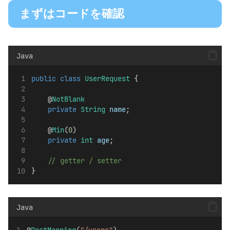
まずはコードを確認
Java
public
class
UserRequest
 {
    @
NotBlank
private
String
name
;
    @
Min
(
0
)
private
int
age
;
// getter / setter
}
Java