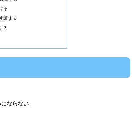
ける
検証する
する
作にならない」