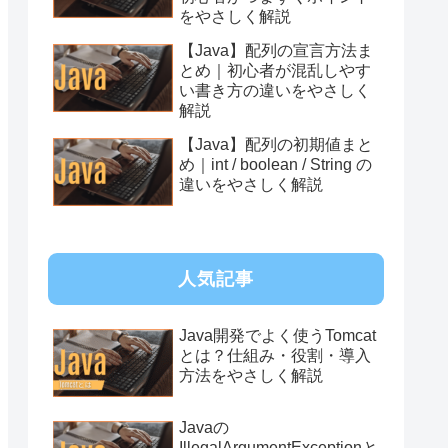
をやさしく解説
【Java】配列の宣言方法ま
とめ｜初心者が混乱しやす
い書き方の違いをやさしく
解説
【Java】配列の初期値まと
め｜int / boolean / String の
違いをやさしく解説
人気記事
Java開発でよく使うTomcat
とは？仕組み・役割・導入
方法をやさしく解説
Javaの
IllegalArgumentExceptionと