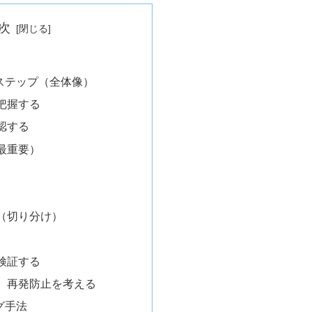
次
ステップ（全体像）
把握する
認する
最重要）
（切り分け）
検証する
、再発防止を考える
グ手法