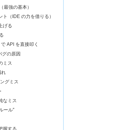
ッグ（最強の基本）
ト（IDE の力を借りる）
上げる
する
man で API を直接叩く
バグの原因
のミス
漏れ
ピングミス
ー
純なミス
ルール”
把握する