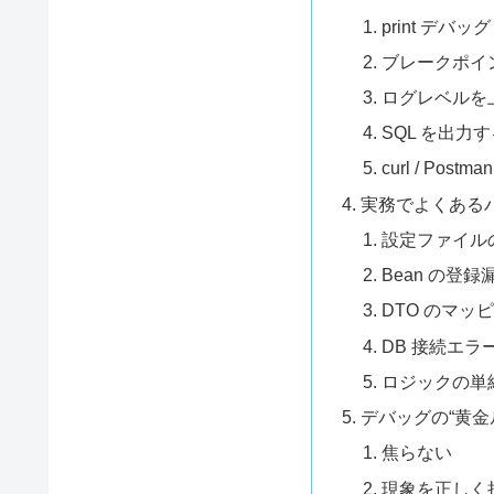
print デバ
ブレークポイン
ログレベルを
SQL を出力
curl / Post
実務でよくある
設定ファイル
Bean の登録
DTO のマッ
DB 接続エラ
ロジックの単
デバッグの“黄金
焦らない
現象を正しく