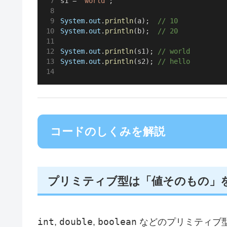
s1 = 
"world"
;
System
.
out
.
println
(a);  
// 10
System
.
out
.
println
(b);  
// 20
System
.
out
.
println
(s1); 
// world
System
.
out
.
println
(s2); 
// hello
コードのしくみを解説
プリミティブ型は「値そのもの」
int
double
boolean
,
,
などのプリミティブ