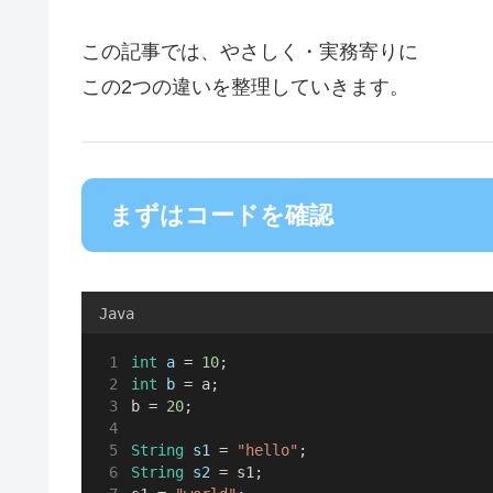
この記事では、やさしく・実務寄りに
この2つの違いを整理していきます。
まずはコードを確認
Java
int
a
 = 
10
;
int
b
 = a;
b = 
20
;
String
s1
 = 
"hello"
;
String
s2
 = s1;