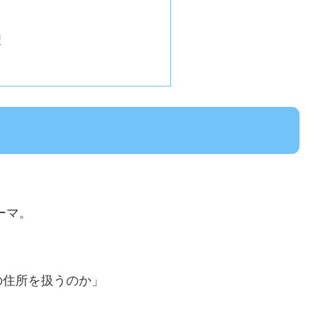
型
ーマ。
の住所を扱うのか」