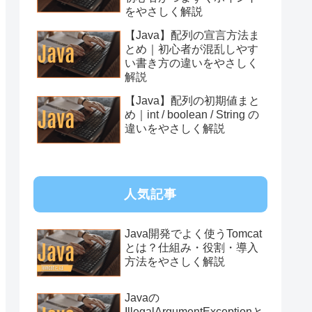
をやさしく解説
【Java】配列の宣言方法ま
とめ｜初心者が混乱しやす
い書き方の違いをやさしく
解説
【Java】配列の初期値まと
め｜int / boolean / String の
違いをやさしく解説
人気記事
Java開発でよく使うTomcat
とは？仕組み・役割・導入
方法をやさしく解説
Javaの
IllegalArgumentExceptionと